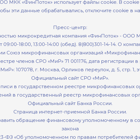
ООО МКК «ФинПоток» использует
файлы cookie
. В cook
 чтобы эти данные обрабатывались, отключите cookie в 
Пресс-центр:
ностью микрокредитная компания «ФинПоток» - ООО М
09:00-18:00, 13:00-14:00 (обед).
8(800)301-14-14
.
О компа
ии Союз микрофинансовых организаций «Микрофинанси
стре членов СРО «МиР» 71 001176, дата регистрации в 
Р»: 107078, г. Москва, Орликов переулок, д. 5, стр. 1, эт
Официальный сайт СРО «МиР».
писи в государственном реестре микрофинансовых о
ений в государственный реестр микрофинансовых орга
Официальный сайт Банка России.
Страница интернет-приемной Банка России.
авить обращение финансовому уполномоченному в соо
закона
 123-ФЗ «Об уполномоченном по правам потребителей ф