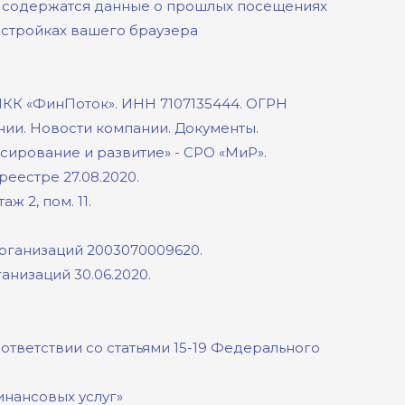
ie содержатся данные о прошлых посещениях
настройках вашего браузера
КК «ФинПоток». ИНН 7107135444. ОГРН
нии.
Новости компании.
Документы.
рование и развитие» - СРО «МиР».
реестре 27.08.2020.
аж 2, пом. 11.
рганизаций 2003070009620.
низаций 30.06.2020.
тветствии со статьями 15-19 Федерального
инансовых услуг»