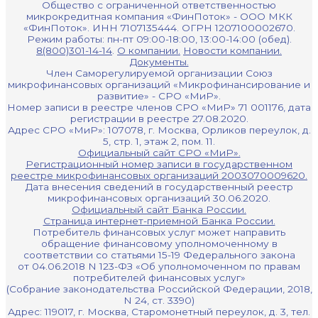
Общество с ограниченной ответственностью
микрокредитная компания «ФинПоток» - ООО МКК
«ФинПоток». ИНН 7107135444. ОГРН 1207100002670.
Режим работы: пн-пт 09:00-18:00, 13:00-14:00 (обед).
8(800)301-14-14
.
О компании.
Новости компании.
Документы.
Член Саморегулируемой организации Союз
микрофинансовых организаций «Микрофинансирование и
развитие» - СРО «МиР».
Номер записи в реестре членов СРО «МиР» 71 001176, дата
регистрации в реестре 27.08.2020.
Адрес СРО «МиР»: 107078, г. Москва, Орликов переулок, д.
5, стр. 1, этаж 2, пом. 11.
Официальный сайт СРО «МиР».
Регистрационный номер записи в государственном
реестре микрофинансовых организаций 2003070009620.
Дата внесения сведений в государственный реестр
микрофинансовых организаций 30.06.2020.
Официальный сайт Банка России.
Страница интернет-приемной Банка России.
Потребитель финансовых услуг может направить
обращение финансовому уполномоченному в
соответствии со статьями 15-19 Федерального закона
от 04.06.2018 N 123-ФЗ «Об уполномоченном по правам
потребителей финансовых услуг»
(Собрание законодательства Российской Федерации, 2018,
N 24, ст. 3390)
Адрес: 119017, г. Москва, Старомонетный переулок, д. 3, тел.