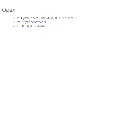
Орел
г. Тула, пр-т Ленина, д. 127а, оф. 211
mkk@finpotoc.ru
8(800)301-14-14