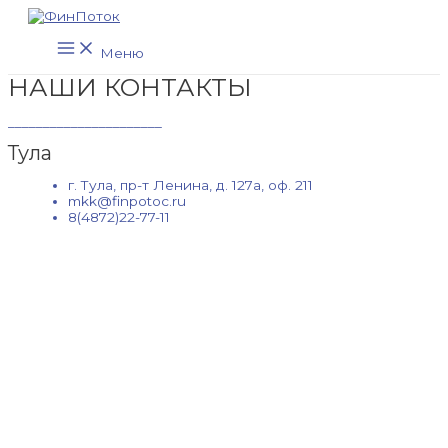
Перейти
к
Main
содержимому
Меню
Menu
НАШИ КОНТАКТЫ
______________________
Тула
г. Тула, пр-т Ленина, д. 127а, оф. 211
mkk@finpotoc.ru
8(4872)22-77-11